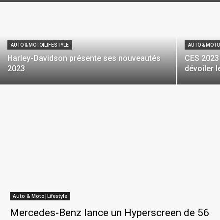
AUTO & MOTO|LIFESTYLE
AUTO & MOTO
Harley-Davidson présente ses nouveautés
CES 2023 
2023
dévoiler 
Auto & Moto|Lifestyle
Mercedes-Benz lance un Hyperscreen de 56