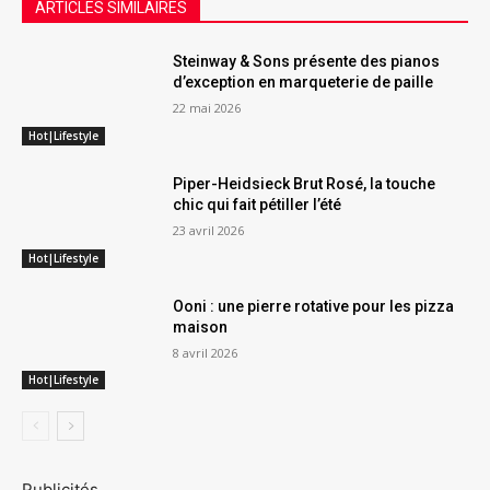
ARTICLES SIMILAIRES
Steinway & Sons présente des pianos
d’exception en marqueterie de paille
22 mai 2026
Hot|Lifestyle
Piper-Heidsieck Brut Rosé, la touche
chic qui fait pétiller l’été
23 avril 2026
Hot|Lifestyle
Ooni : une pierre rotative pour les pizza
maison
8 avril 2026
Hot|Lifestyle
Publicités