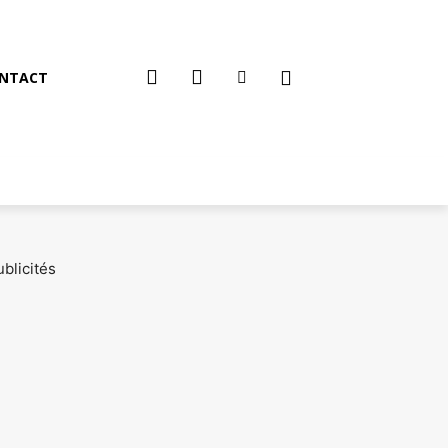
NTACT
SUPERTESTS
TOP 10
MORE
blicités