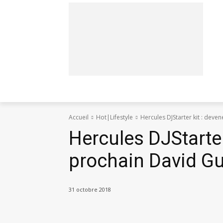
HOT
LIFESTYLE
AUTO & M
Accueil
Hot|Lifestyle
Hercules DJStarter kit : deve
Hercules DJStarter
prochain David Gu
31 octobre 2018
Partager