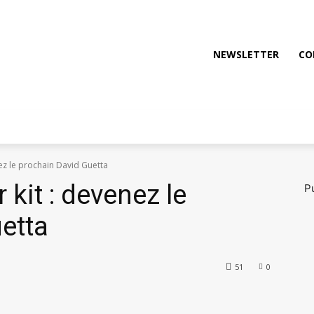
NEWSLETTER
CO
OTO
FILMS & JEUX
OUTDOOR
TECH
nez le prochain David Guetta
 kit : devenez le
Pu
etta
51
0