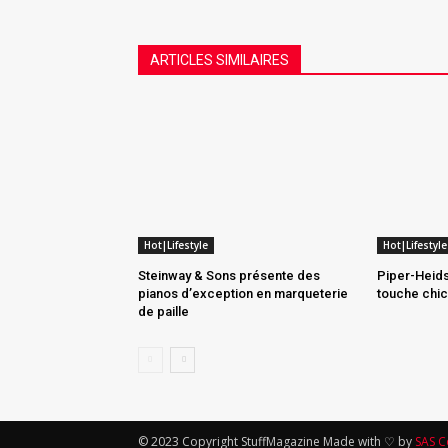
ARTICLES SIMILAIRES
Hot|Lifestyle
Hot|Lifestyle
Steinway & Sons présente des
Piper-Heids
pianos d’exception en marqueterie
touche chic q
de paille
© 2023 Copyright StuffMagazine Made with ♡ by
SAS 