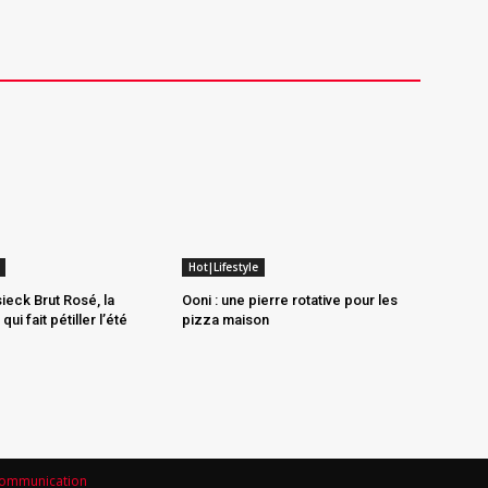
Hot|Lifestyle
ieck Brut Rosé, la
Ooni : une pierre rotative pour les
ui fait pétiller l’été
pizza maison
Communication